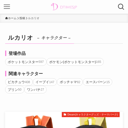
ホーム
投稿
ルカリオ
ルカリオ
– キャラクター –
登場作品
ポケットモンスター
ポケモン(ポケットモンスター)
597
165
関連キャラクター
ピカチュウ
イーブイ
ポッチャマ
エースバーン
408
147
82
15
プリン
ワンパチ
50
27
Dream(キャラクターグッズ・テーマパーク)