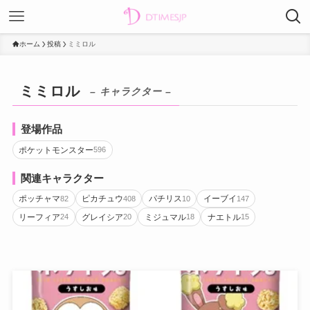
ホーム
投稿
ミミロル
ミミロル
– キャラクター –
登場作品
ポケットモンスター
596
関連キャラクター
ポッチャマ
ピカチュウ
パチリス
イーブイ
82
408
10
147
リーフィア
グレイシア
ミジュマル
ナエトル
24
20
18
15