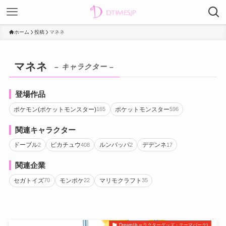
ホーム
投稿
マネネ
マネネ
– キャラクター –
登場作品
ポケモン(ポケットモンスター)
ポケットモンスター
165
596
関連キャラクター
ドーブル
ピカチュウ
ルンバッパ
デデンネ
2
408
2
17
関連企業
セガトイズ
モンポケ
マリモクラフト
70
22
35
Dream(キャラクターグッズ・テーマパーク)