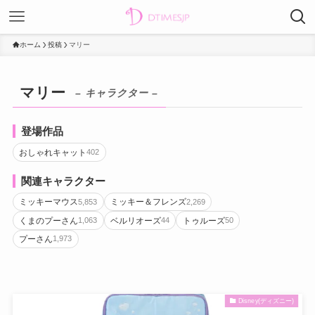
ホーム
投稿
マリー
マリー
– キャラクター –
登場作品
おしゃれキャット
402
関連キャラクター
ミッキーマウス
ミッキー＆フレンズ
5,853
2,269
くまのプーさん
ベルリオーズ
トゥルーズ
1,063
44
50
プーさん
1,973
Disney(ディズニー)