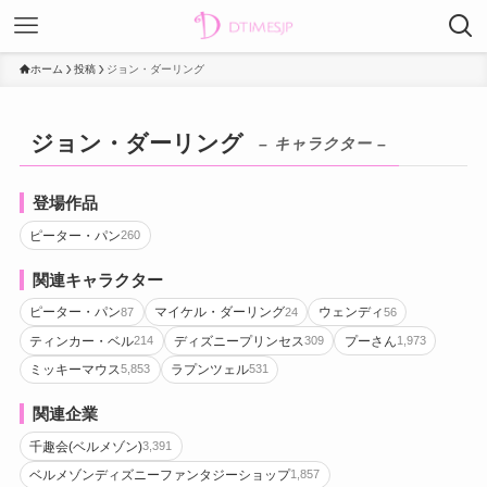
ホーム
投稿
ジョン・ダーリング
ジョン・ダーリング
– キャラクター –
登場作品
ピーター・パン
260
関連キャラクター
ピーター・パン
マイケル・ダーリング
ウェンディ
87
24
56
ティンカー・ベル
ディズニープリンセス
プーさん
214
309
1,973
ミッキーマウス
ラプンツェル
5,853
531
関連企業
千趣会(ベルメゾン)
3,391
ベルメゾンディズニーファンタジーショップ
1,857