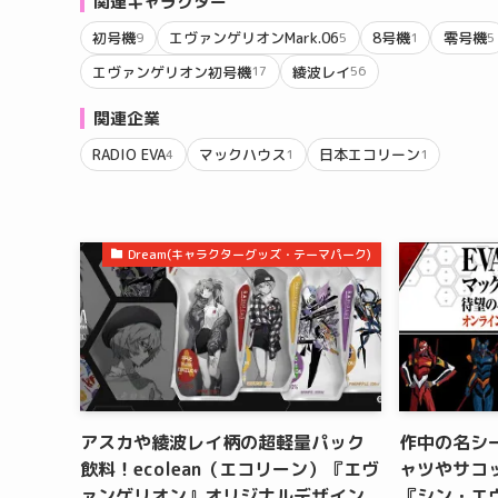
関連キャラクター
初号機
エヴァンゲリオンMark.06
8号機
零号機
9
5
1
5
エヴァンゲリオン初号機
綾波レイ
17
56
関連企業
RADIO EVA
マックハウス
日本エコリーン
4
1
1
Dream(キャラクターグッズ・テーマパーク)
アスカや綾波レイ柄の超軽量パック
作中の名シ
飲料！ecolean（エコリーン）『エヴ
ャツやサコ
ァンゲリオン』オリジナルデザイン
『シン・エ