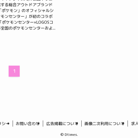
信する総合アウトドアブランド
と「ポケモン」のオフィシャルシ
ケモンセンター」が初のコラボ
「ポケモンセンター×LOGOSコ
全国のポケモンセンターおよ...
1
リシー
お問い合わせ
広告掲載について
画像二次利用について
求
©
Dtimes.