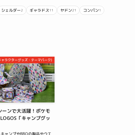
シェルダー
ギャラドス
ヤドン
コンパン
2
11
21
1
m(キャラクターグッズ・テーマパーク)
シーンで大活躍！ポケモ
LOGOS「キャンプグッ
キャンプやBBQの製品やウエ