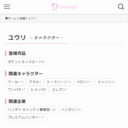
ホーム
投稿
ユウリ
ユウリ
– キャラクター –
登場作品
ポケットモンスター
596
関連キャラクター
ウールー
マサル
エースバーン
ベロバー
メッソン
3
2
15
1
23
ワンパチ
ヒメンカ
エレズン
27
3
1
関連企業
バンダイ キャンディ事業部
バンダイ
128
334
プレミアムバンダイ
127