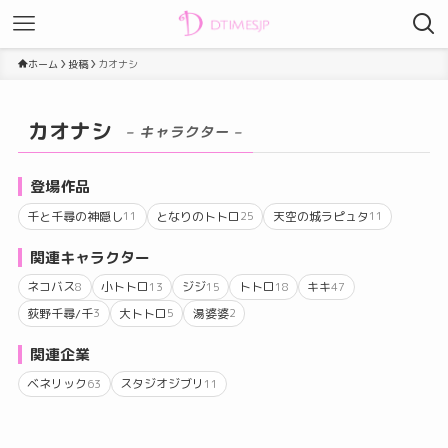
ホーム
投稿
カオナシ
カオナシ
– キャラクター –
登場作品
千と千尋の神隠し
となりのトトロ
天空の城ラピュタ
11
25
11
関連キャラクター
ネコバス
小トトロ
ジジ
トトロ
キキ
8
13
15
18
47
荻野千尋/千
大トトロ
湯婆婆
3
5
2
関連企業
ベネリック
スタジオジブリ
63
11