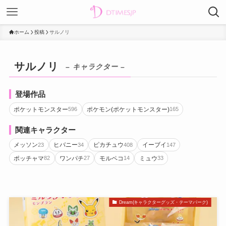
ホーム
投稿
サルノリ
サルノリ
– キャラクター –
登場作品
ポケットモンスター
ポケモン(ポケットモンスター)
596
165
関連キャラクター
メッソン
ヒバニー
ピカチュウ
イーブイ
23
34
408
147
ポッチャマ
ワンパチ
モルペコ
ミュウ
82
27
14
33
Dream(キャラクターグッズ・テーマパーク)