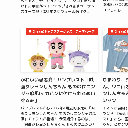
んちゃん」や「ひまわり」、「シロ」たち描
DOUBLEFO
かれた手帳がラインナップされます☆ サン
ヨンしんち...
スター文具 2023年スケジュール帳『ク...
Dream(キャラクターグッズ・テーマパーク)
Drea
かわいい忍者姿！バンプレスト「映
ひまわり、
画クレヨンしんちゃん もののけニン
ん、ワニ山
ジャ珍風伝 カバンに付けられるぬい
ンしんちゃ
ぐるみ」
シャツ
バンプレストから2022年4月公開予定の『映
イオンが展開
画クレヨンしんちゃん もののけニンジャ珍風
ランド「Doub
伝』アイテムが登場！ 今回紹介するのは、
ス）」から、
「映画クレヨンしんちゃん もののけニンジャ
ゃん』とサン