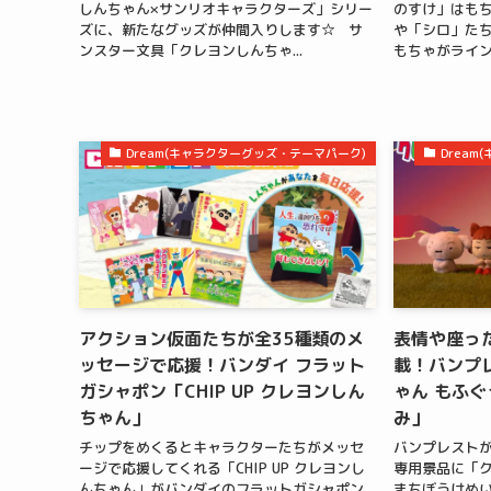
しんちゃん×サンリオキャラクターズ」シリー
のすけ」はも
ズに、新たなグッズが仲間入りします☆ サ
や「シロ」た
ンスター文具「クレヨンしんちゃ...
もちゃがライン
Dream(キャラクターグッズ・テーマパーク)
Drea
アクション仮面たちが全35種類のメ
表情や座っ
ッセージで応援！バンダイ フラット
載！バンプ
ガシャポン「CHIP UP クレヨンしん
ゃん もふぐ
ちゃん」
み」
チップをめくるとキャラクターたちがメッセ
バンプレスト
ージで応援してくれる「CHIP UP クレヨンし
専用景品に「ク
んちゃん」がバンダイのフラットガシャポン
まちぼうけぬい