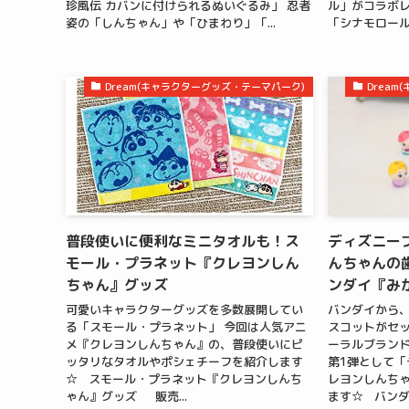
珍風伝 カバンに付けられるぬいぐるみ」 忍者
ル」がコラボ
姿の「しんちゃん」や「ひまわり」「...
「シナモロール
Dream(キャラクターグッズ・テーマパーク)
Drea
普段使いに便利なミニタオルも！ス
ディズニー
モール・プラネット『クレヨンしん
んちゃんの
ちゃん』グッズ
ンダイ『み
可愛いキャラクターグッズを多数展開してい
バンダイから
る「スモール・プラネット」 今回は人気アニ
スコットがセ
メ『クレヨンしんちゃん』の、普段使いにピ
ーラルブラン
ッタリなタオルやポシェチーフを紹介します
第1弾として「
☆ スモール・プラネット『クレヨンしんち
レヨンしんちゃ
ゃん』グッズ 販売...
ます☆ バンダ