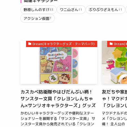
関連キャラクター
野原しんのすけ
ワニ山さん
ぶりぶりざえもん
33
11
11
アクション仮面
7
Dream(キャラクターグッズ・テーマパーク)
Drea
カスカベ防衛隊やはぴだんぶい柄！
友だちや家
サンスター文具「クレヨンしんちゃ
ゃ！マクド
ん×サンリオキャラクターズ」グッズ
「クレヨン
かわいいキャラクターグッズや便利なステー
マクドナルド
ショナリーを展開する「サンスター文具」 サ
メ「クレヨン
ンスター文具から発売されている「クレヨン
場！ 主人公の