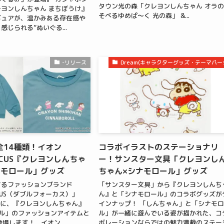
タウン光の森「クレヨンしんちゃん オラの
ヨンしんちゃん まちぼうけ』
そべるゆめぱ～く 光の森」 &...
ギュアが、温かみある存在感や
じられる”ぬいぐる...
-リリース
Dream(キャラクターグッズ・テーマパー
全14種類！イオン
コラボイラストのステーショナリ
FOCUS『クレヨンしんちゃ
ー！サンスター文具「クレヨンし
ナモロール」グッズ
ちゃん×シナモロール」グッズ
するファッションブランド
「サンスター文具」から『クレヨンしんち
OCUS（ダブルフォーカス）」
ん』と「シナモロール」のコラボグッズが
CUSに、『クレヨンしんちゃん』
インナップ！ 「しんちゃん」と「シナモ
ル」のファッションアイテムと
ル」が一緒に遊んでいる姿が描かれた、コ
登場します！ イオン
ボレーションならではの魅力満載のステー