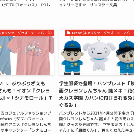
CUS（ダブルフォーカス）『クレ
ョナリーです☆ サンスター文具...
m(キャラクターグッズ・テーマパーク)
Dream(キャラクターグッズ・テーマパー
シロ、ぶりぶりざえも
学生服姿で登場！バンプレスト「
さんも！イオン『クレヨ
画クレヨンしんちゃん 謎メキ！花
ん』×「シナモロール」Ｔ
天カス学園 カバンに付けられるぬ
ぐるみ」
するカジュアルファッションブ
バンプレストから2021年4月公開予定の『
lefocus（ダブルフォーカ
画クレヨンしんちゃん 謎メキ！花の天カ
国民的アニメ『クレヨンしんち
園』グッズが登場です。 学生服姿の「し
リオキャラクター「シナモロー
ゃん」に「風間くん」、骨をくわえたキュ