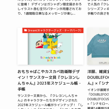
に登場！ デザインはガシャポン限定描きおろ
で人気の『クレ
しイラスト含む全35パターンが用意されてお
シリーズフィ
り、1週間毎日異なるメッセージが楽し...
手触りの良さを感
Dream(キャラクターグッズ・テーマパーク)
おもちゃばこやカスカベ防衛隊デザ
洋服、雑貨
イン！サンスター文具『クレヨンし
DOUBLE
んちゃん』2023年スケジュール帳・
ん』×「シ
手帳
イオンが展開
「DOUBLEF
サンスター文具から、『クレヨンしんちゃ
DOUBLEFO
ん』のキャラクターたちがデザインされた
×「シナモロー
2023年スケジュール帳がラインナップ！ 「し
雑貨14種類が