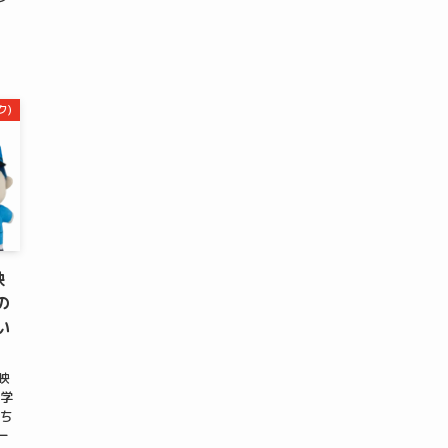
ク)
映
の
い
映
ス学
んち
ー