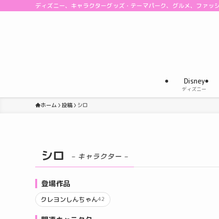
ディズニー、キャラクターグッズ・テーマパーク、グルメ、ファッ
Disney
ディズニー
ホーム
投稿
シロ
シロ
– キャラクター –
登場作品
クレヨンしんちゃん
42