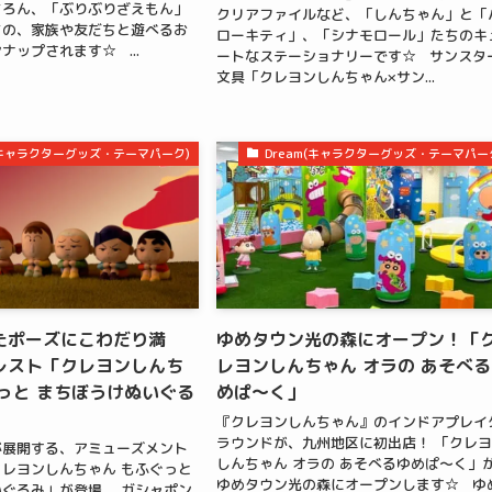
ちろん、「ぶりぶりざえもん」
クリアファイルなど、「しんちゃん」と「
ちの、家族や友だちと遊べるお
ローキティ」、「シナモロール」たちのキ
ナップされます☆ ...
ートなステーショナリーです☆ サンスタ
文具「クレヨンしんちゃん×サン...
m(キャラクターグッズ・テーマパーク)
Dream(キャラクターグッズ・テーマパー
たポーズにこわだり満
ゆめタウン光の森にオープン！「
レスト「クレヨンしんち
レヨンしんちゃん オラの あそべ
っと まちぼうけぬいぐる
めぱ～く」
『クレヨンしんちゃん』のインドアプレイ
ラウンドが、九州地区に初出店！ 「クレ
が展開する、アミューズメント
しんちゃん オラの あそべるゆめぱ～く」
レヨンしんちゃん もふぐっと
ゆめタウン光の森にオープンします☆ ゆ
ぐるみ」が登場。 ガシャポン