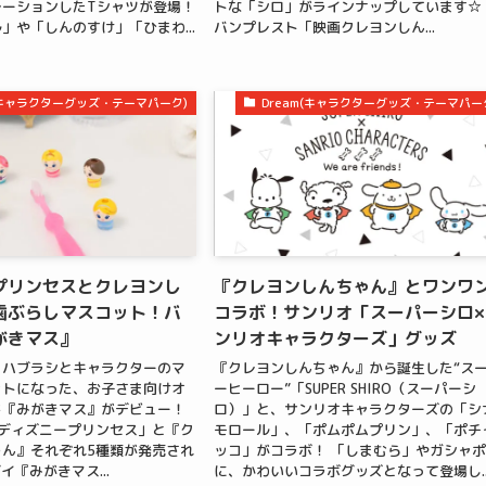
レーションしたTシャツが登場！
トな「シロ」がラインナップしています
」や「しんのすけ」「ひまわ...
バンプレスト「映画クレヨンしん...
m(キャラクターグッズ・テーマパーク)
Dream(キャラクターグッズ・テーマパー
プリンセスとクレヨンし
『クレヨンしんちゃん』とワンワ
歯ぶらしマスコット！バ
コラボ！サンリオ「スーパーシロ×
がきマス』
ンリオキャラクターズ」グッズ
、ハブラシとキャラクターのマ
『クレヨンしんちゃん』から誕生した“ス
ットになった、お子さま向けオ
ーヒーロー”「SUPER SHIRO（スーパーシ
ド『みがきマス』がデビュー！
ロ）」と、サンリオキャラクターズの「シ
ディズニープリンセス」と『ク
モロール」、「ポムポムプリン」、「ポチ
ん』それぞれ5種類が発売され
ッコ」がコラボ！ 「しまむら」やガシャ
イ『みがきマス...
に、かわいいコラボグッズとなって登場し..