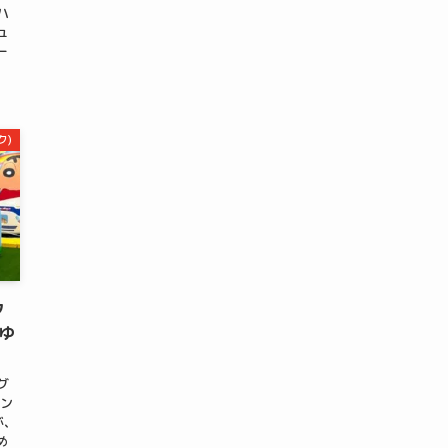
ハ
ュ
ー
ク)
ク
るゆ
グ
ヨン
が、
め