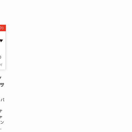
☆
ク)
ン
サ
ーパ
ナ
ャ
ポン
.