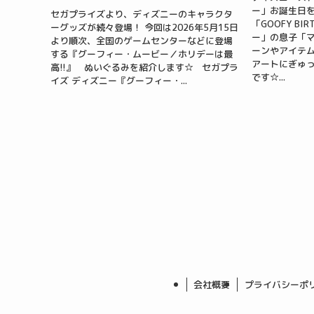
ー」お誕生日
セガプライズより、ディズニーのキャラクタ
「GOOFY BI
ーグッズが続々登場！ 今回は2026年5月15日
ー」の息子「
より順次、全国のゲームセンターなどに登場
ーンやアイテ
する『グーフィー・ムービー／ホリデーは最
アートにぎゅ
高!!』 ぬいぐるみを紹介します☆ セガプラ
です☆...
イズ ディズニー『グーフィー・...
会社概要
プライバシーポ