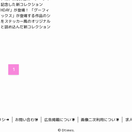
を記念した新コレクション
RTHDAY」が登場！ 「グーフィ
マックス」が登場する作品のシ
ムをステッカー風のオリジナル
っと詰め込んだ新コレクション
1
リシー
お問い合わせ
広告掲載について
画像二次利用について
求
©
Dtimes.