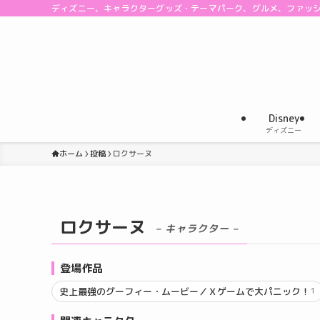
ディズニー、キャラクターグッズ・テーマパーク、グルメ、ファッ
Disney
ディズニー
ホーム
投稿
ロクサーヌ
ロクサーヌ
– キャラクター –
登場作品
史上最強のグーフィー・ムービー／Ｘゲームで大パニック！
1