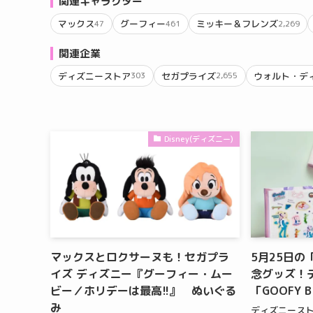
関連キャラクター
マックス
グーフィー
ミッキー＆フレンズ
47
461
2,269
関連企業
ディズニーストア
セガプライズ
ウォルト・デ
303
2,655
Disney(ディズニー)
マックスとロクサーヌも！セガプラ
5月25日
イズ ディズニー『グーフィー・ムー
念グッズ！
ビー／ホリデーは最高!!』 ぬいぐる
「GOOFY B
み
ディズニースト