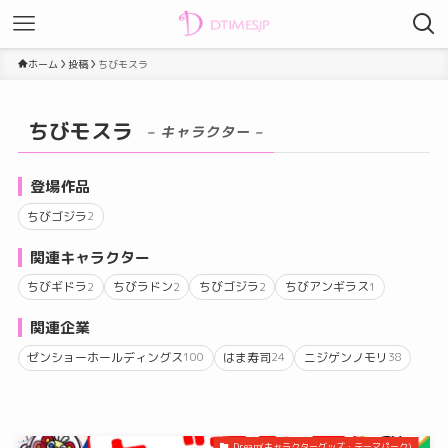
ホーム
投稿
ちびモスラ
ちびモスラ
– キャラクター –
登場作品
ちびゴジラ
2
関連キャラクター
ちびギドラ
ちびラドン
ちびゴジラ
ちびアンギラス
2
2
2
1
関連企業
ゼンショーホールディングス
はま寿司
ニジゲンノモリ
100
24
38
Dream(キャラクターグッズ・テーマパーク)