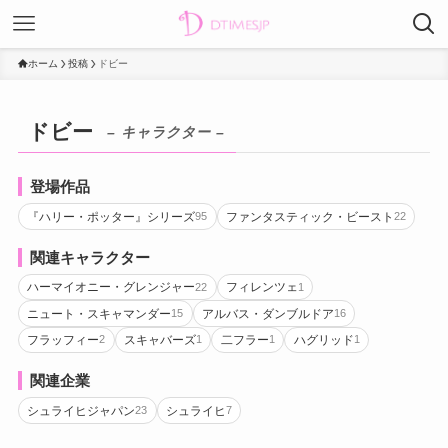
ホーム
投稿
ドビー
ドビー
– キャラクター –
登場作品
『ハリー・ポッター』シリーズ
ファンタスティック・ビースト
95
22
関連キャラクター
ハーマイオニー・グレンジャー
フィレンツェ
22
1
ニュート・スキャマンダー
アルバス・ダンブルドア
15
16
フラッフィー
スキャバーズ
二フラー
ハグリッド
2
1
1
1
関連企業
シュライヒジャパン
シュライヒ
23
7