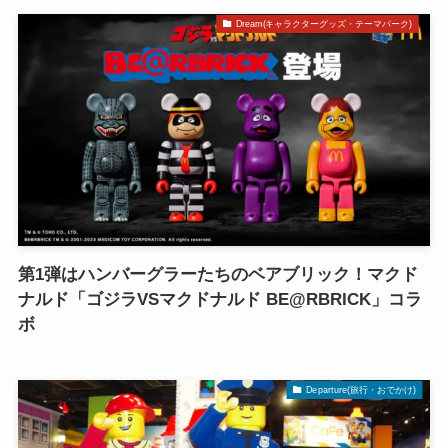
Dream(キャラクターグッズ・テーマパーク)
第1弾はハンバーグラーたちのベアブリック！マクド
ナルド「ゴジラVSマクドナルド BE@RBRICK」コラ
ボ
Departure(旅行・おでかけ)