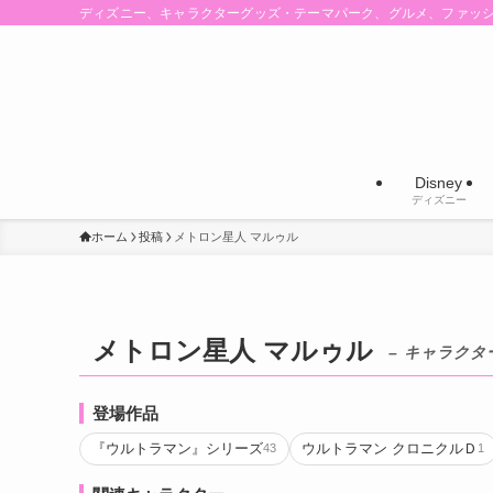
ディズニー、キャラクターグッズ・テーマパーク、グルメ、ファッ
Disney
ディズニー
ホーム
投稿
メトロン星人 マルゥル
メトロン星人 マルゥル
– キャラクター
登場作品
『ウルトラマン』シリーズ
ウルトラマン クロニクルＤ
43
1