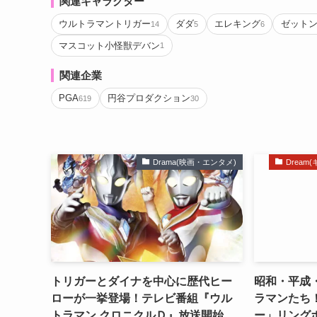
関連キャラクター
​ウルトラマントリガー
ダダ
エレキング
ゼット
14
5
6
マスコット小怪獣デバン
1
関連企業
PGA
円谷プロダクション
619
30
Drama(映画・エンタメ)
Drea
トリガーとダイナを中心に歴代ヒー
昭和・平成
ローが一挙登場！テレビ番組『ウル
ラマンたち
トラマン クロニクルＤ』放送開始
ー」リング