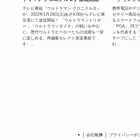
テレビ番組『ウルトラマン クロニクルＤ』
携帯電話やデ
が、2022年1月29日(土)あさ9:00からテレビ東
セサリー商品
京系にて放送開始！ 「ウルトラマントリガ
るスマートフ
ー」「ウルトラマンダイナ」の戦いを中心
「PGA」 同
に、歴代ウルトラヒーローたちの活躍を一挙
ンを代表する
に楽しめる、再編集セレクト放送番組で
チーフにした
す。...
れ...
会社概要
プライバシーポ