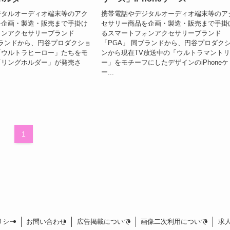
ジタルオーディオ端末等のアク
携帯電話やデジタルオーディオ端末等のア
を企画・製造・販売まで手掛け
セサリー商品を企画・製造・販売まで手掛
ォンアクセサリーブランド
るスマートフォンアクセサリーブランド
ブランドから、円谷プロダクショ
「PGA」 同ブランドから、円谷プロダク
「ウルトラヒーロー」たちをモ
ンから現在TV放送中の「ウルトラマント
「リングホルダー」が発売さ
ー」をモチーフにしたデザインのiPhoneケ
ー...
1
リシー
お問い合わせ
広告掲載について
画像二次利用について
求