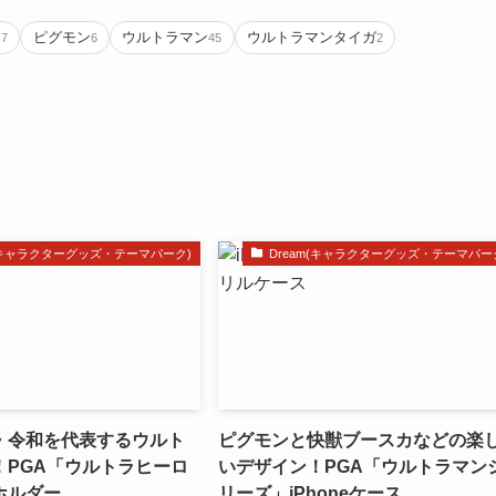
ン
ピグモン
ウルトラマン
ウルトラマンタイガ
7
6
45
2
m(キャラクターグッズ・テーマパーク)
Dream(キャラクターグッズ・テーマパー
・令和を代表するウルト
ピグモンと快獣ブースカなどの楽
！PGA「ウルトラヒーロ
いデザイン！PGA「ウルトラマン
ホルダー
リーズ」iPhoneケース