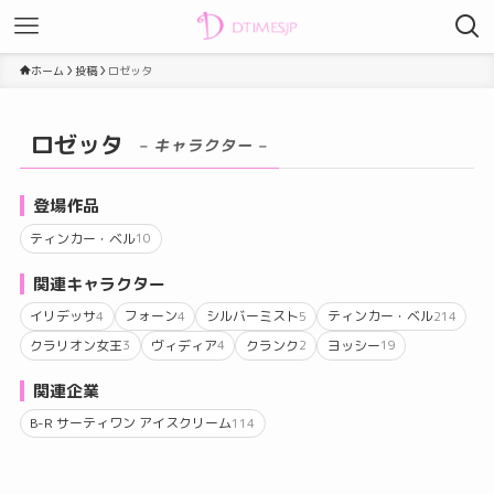
ホーム
投稿
ロゼッタ
ロゼッタ
– キャラクター –
登場作品
ティンカー・ベル
10
関連キャラクター
イリデッサ
フォーン
シルバーミスト
ティンカー・ベル
4
4
5
214
クラリオン女王
ヴィディア
クランク
ヨッシー
3
4
2
19
関連企業
B-R サーティワン アイスクリーム
114