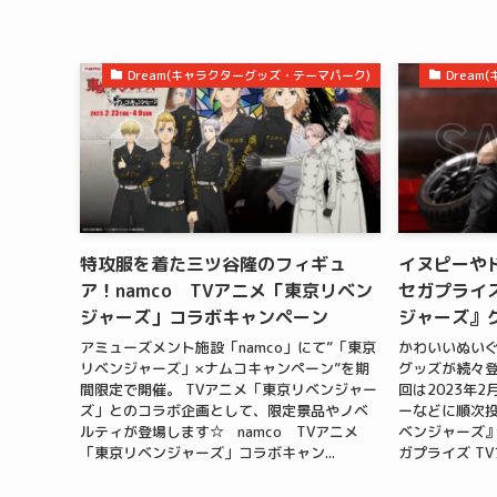
Dream(キャラクターグッズ・テーマパーク)
Drea
特攻服を着た三ツ谷隆のフィギュ
イヌピーや
ア！namco TVアニメ「東京リベン
セガプライズ
ジャーズ」コラボキャンペーン
ジャーズ』
アミューズメント施設「namco」にて”「東京
かわいいぬい
リベンジャーズ」×ナムコキャンペーン”を期
グッズが続々登
間限定で開催。 TVアニメ「東京リベンジャー
回は2023年
ズ」とのコラボ企画として、限定景品やノベ
ーなどに順次投
ルティが登場します☆ namco TVアニメ
ベンジャーズ』
「東京リベンジャーズ」コラボキャン...
ガプライズ TV