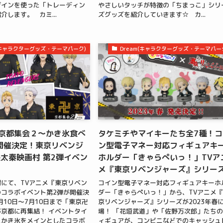
ザインを使った「トレーディン
やさしいタッチが特徴の「ちまっこ」シリ
介します。 カミ...
ズグッズを紹介していきます☆ カ...
m(キャラクターグッズ・テーマパーク)
Dream(キャラクターグッズ・テーマパー
 京都集会２～かき氷食べ
タケミチやマイキーたち全7種！コ
開催決定！東京リベンジ
ン型電子マネー対応フィギュアキ
太秦映画村 第2弾イベン
ホルダー「きゃらぺいっ！」TVア
メ『東京リベンジャーズ』シリー
にて、TVアニメ『東京リベン
コイン型電子マネー対応フィギュアキーホ
コラボイベント第2弾が開催決
ダー「きゃらぺいっ！」から、TVアニメ
6月10日～7月10日まで「東京卍
京リベンジャーズ』シリーズが2023年春
京都に再集結！ イベントタイ
場！ 「花垣武道」や「佐野万次郎」たち
たかき氷をメインとしたコラボ
ィギュアが、コンビニなどでのキャッシュ