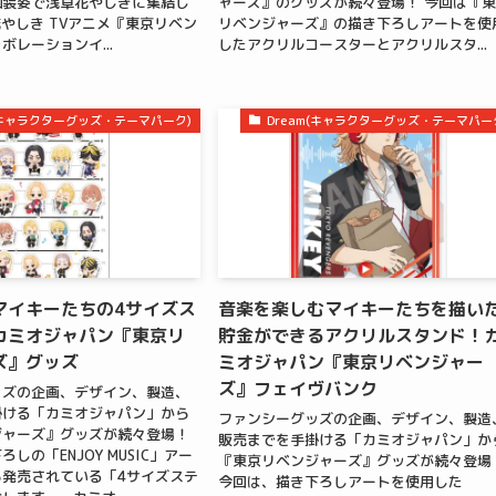
和装姿で浅草花やしきに集結し
ャーズ』のグッズが続々登場！ 今回は『
やしき TVアニメ『東京リベン
リベンジャーズ』の描き下ろしアートを使
ボレーションイ...
したアクリルコースターとアクリルスタ...
m(キャラクターグッズ・テーマパーク)
Dream(キャラクターグッズ・テーマパー
マイキーたちの4サイズス
音楽を楽しむマイキーたちを描い
カミオジャパン『東京リ
貯金ができるアクリルスタンド！
ズ』グッズ
ミオジャパン『東京リベンジャー
ズ』フェイヴバンク
ッズの企画、デザイン、製造、
掛ける「カミオジャパン」から
ファンシーグッズの企画、デザイン、製造
ジャーズ』グッズが続々登場！
販売までを手掛ける「カミオジャパン」か
しの「ENJOY MUSIC」アー
『東京リベンジャーズ』グッズが続々登場
発売されている「4サイズステ
今回は、描き下ろしアートを使用した