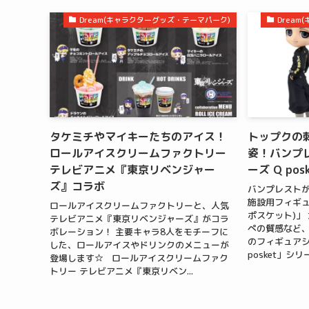
Dream(キャラクターグッズ・テーマパーク)
Drea
タケミチやマイキーたちのアイス！
トップクの
ロールアイスクリームファクトリー
姿！バンプ
テレビアニメ『東京リベンジャー
ーズ Q po
ズ』コラボ
バンプレスト
施設用フィギュア
ロールアイスクリームファクトリーと、人気
ポスケット)」
テレビアニメ『東京リベンジャーズ』がコラ
ぺの質感など
ボレーション！ 主要キャラ8人をモチーフに
のフィギュアシ
した、ロールアイスやドリンクのメニューが
posket」シ
登場します☆ ロールアイスクリームファク
トリー テレビアニメ『東京リベン...