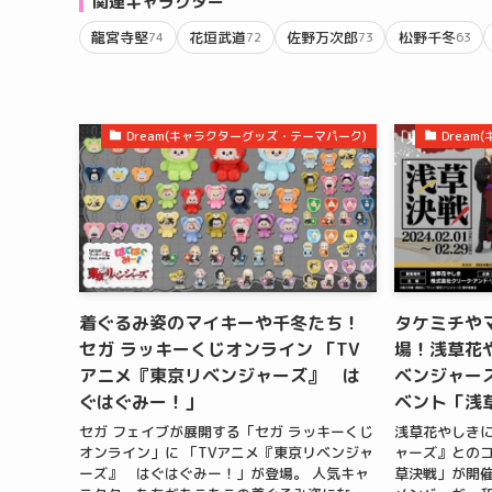
関連キャラクター
龍宮寺堅
花垣武道
佐野万次郎
松野千冬
74
72
73
63
Dream(キャラクターグッズ・テーマパーク)
Drea
着ぐるみ姿のマイキーや千冬たち！
タケミチや
セガ ラッキーくじオンライン 「TV
場！浅草花や
アニメ『東京リベンジャーズ』 は
ベンジャー
ぐはぐみー！」
ベント「浅
セガ フェイブが展開する「セガ ラッキーくじ
浅草花やしきに
オンライン」に 「TVアニメ『東京リベンジャ
ャーズ』との
ーズ』 はぐはぐみー！」が登場。 人気キャ
草決戦」が開催