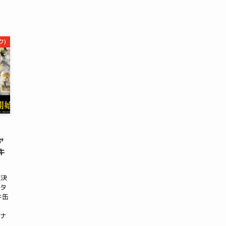
ク)
！
ャ
キ
夜決
クタ
キ缶
ジナ