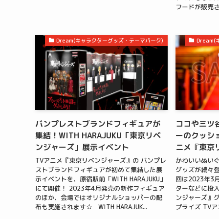
フードが販売さ
Dream(キャラクターグッズ・テーマパーク)
Drea
バンプレストブランドフィギュアが
ココや三ツ
集結！WITH HARAJUKU「東京リベ
ーのクッショ
ンジャーズ」展示イベント
ニメ『東京
TVアニメ『東京リベンジャーズ』の バンプレ
かわいいぬい
ストブランドフィギュアが初めて集結した展
グッズが続々登
示イベントを、原宿駅前「WITH HARAJUKU」
回は2023年
にて開催！ 2023年4月発売の新作フィギュア
ターなどに投入
のほか、会場ではオリジナルショッパーの配
ンジャーズ』グ
布も実施されます☆ WITH HARAJUK...
プライズ TVア