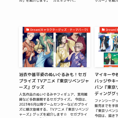
ル」を紹介します。 カミオジャパ...
ッカー」を紹介
Dream(キャラクターグッズ・テーマパーク)
Drea
浴衣や甚平姿のぬいぐるみも！セガ
マイキーや
プライズ TVアニメ『東京リベンジャ
バッジやキ
ーズ』グッズ
パン『東京
ディンググ
人気作品のぬいぐるみやフィギュア、実用雑
貨など多数展開するセガプライズ。 今回は、
ファンシーグ
2023年6月以降ゲームセンターなどのプライ
販売までを手
ズに順次登場する、TVアニメ『東京リベンジ
『東京リベン
ャーズ』グッズを紹介します☆ セガプライ
今回は、描き下ろ