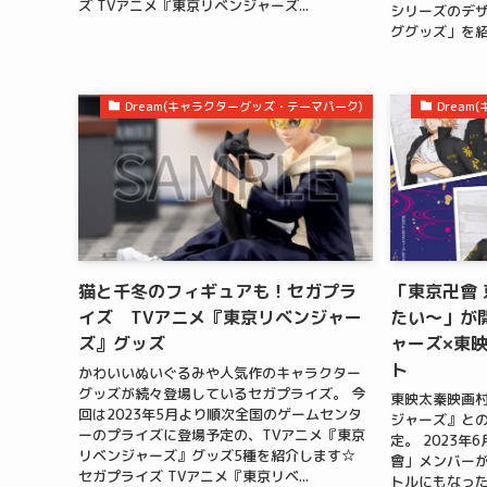
ズ TVアニメ『東京リベンジャーズ...
シリーズのデ
ググッズ」を紹
Dream(キャラクターグッズ・テーマパーク)
Drea
猫と千冬のフィギュアも！セガプラ
「東京卍會
イズ TVアニメ『東京リベンジャー
たい～」が
ズ』グッズ
ャーズ×東映
ト
かわいいぬいぐるみや人気作のキャラクター
グッズが続々登場しているセガプライズ。 今
東映太秦映画村
回は2023年5月より順次全国のゲームセンタ
ジャーズ』との
ーのプライズに登場予定の、TVアニメ『東京
定。 2023年
リベンジャーズ』グッズ5種を紹介します☆
會」メンバーが
セガプライズ TVアニメ『東京リベ...
トルにもなっ