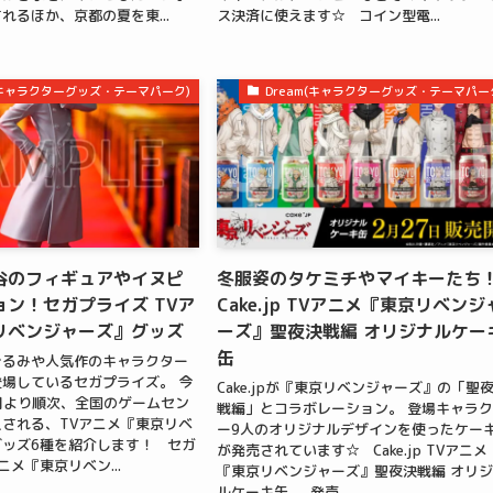
れるほか、京都の夏を東...
ス決済に使えます☆ コイン型電...
m(キャラクターグッズ・テーマパーク)
Dream(キャラクターグッズ・テーマパー
谷のフィギュアやイヌピ
冬服姿のタケミチやマイキーたち
ン！セガプライズ TVア
Cake.jp TVアニメ『東京リベンジ
リベンジャーズ』グッズ
ーズ』聖夜決戦編 オリジナルケー
缶
ぐるみや人気作のキャラクター
場しているセガプライズ。 今
Cake.jpが『東京リベンジャーズ』の「聖
3月より順次、全国のゲームセン
戦編」とコラボレーション。 登場キャラ
される、TVアニメ『東京リベ
ー9人のオリジナルデザインを使ったケー
ッズ6種を紹介します！ セガ
が発売されています☆ Cake.jp TVアニメ
ニメ『東京リベン...
『東京リベンジャーズ』聖夜決戦編 オリ
ルケーキ缶 発売...