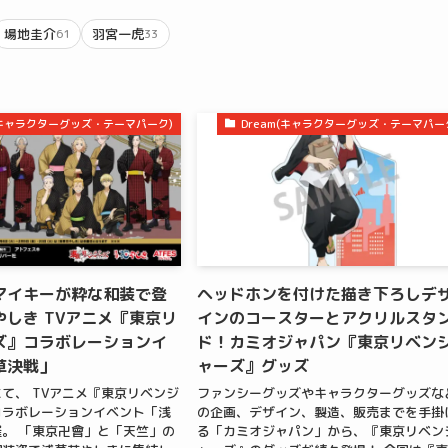
場地圭介
羽宮一虎
61
33
m(キャラクターグッズ・テーマパーク)
Dream(キャラクターグッズ・テーマパー
マイキーが粋な和装で登
ヘッドホンを付けた描き下ろしデ
しき TVアニメ『東京リ
インのコースターとアクリルスタ
ズ』コラボレーションイ
ド！カミオジャパン『東京リベン
草決戦」
ャーズ』グッズ
て、 TVアニメ『東京リベンジ
ファンシーグッズやキャラクターグッズな
コラボレーションイベント「浅
の企画、デザイン、製造、販売までを手掛
。 「東京卍會」と「天竺」の
る「カミオジャパン」から、『東京リベン