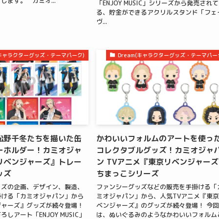
します。 カミオ...
「ENJOY MUSIC」シリーズから発売され
る、貯金ができるアクリルスタンド「フェ
ヴ...
m(キャラクターグッズ・テーマパーク)
Dream(キャラクターグッズ・テーマパー
松野千冬たちを描いた缶
かわいいフォルムのアートを使っ
ーホルダー！カミオジャ
コレクタブルグッズ！カミオジャ
リベンジャーズ』トレー
ン TVアニメ『東京リベンジャー
ッズ
ちまっこシリーズ
ッズの企画、デザイン、製造、
ファンシーグッズなどの販売を手掛ける「
掛ける「カミオジャパン」から
ミオジャパン」から、人気TVアニメ『東
ジャーズ』グッズが続々登場！
ベンジャーズ』のグッズが続々登場！ 今
しアート「ENJOY MUSIC」
は、ぬいぐるみのようなかわいいフォルム