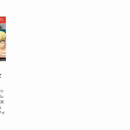
ク)
ズ
ッ
コレ
万次
」
ザイ