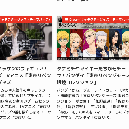
m(キャラクターグッズ・テーマパーク)
Dream(キャラクターグッズ・テーマパー
ドラケンのフィギュア！
タケミチやマイキーたちがモチー
 TVアニメ『東京リベン
フ！バンダイ「東京リベンジャー
グッズ
眼鏡コレクション」
ぐるみや人気作のキャラクター
バンダイから、ブルーライトカット・UVカ
場しているセガプライズ。 今
ト機能搭載の「東京リベンジャーズ 眼鏡
2月以降より全国のゲームセンタ
クション」が登場！ 「花垣武道」「佐野
入される、TVアニメ『東京リ
郎」「龍宮寺堅」「三ツ谷隆」「場地圭介
グッズ5種を紹介します！ セ
「松野千冬」の6人をフィーチャーしたデ
アニメ『東京リベ...
ンです☆ バンダイ「東京リベ...