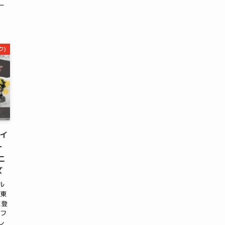
ー
ク)
イ
ー
ニ
ズ
ル
『東
に登
のフ
レ