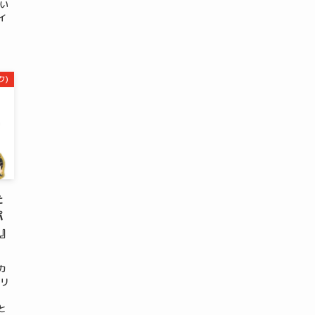
てい
イ
ク)
た
パ
ズ』
カ
京リ
回
と