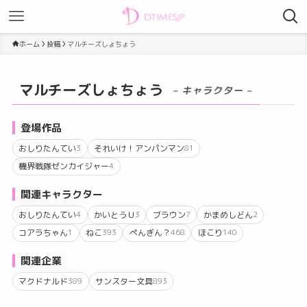
ホーム
投稿
マルチーズしょちょう
マルチーズしょちょう
– キャラクター –
登場作品
おしりたんてい
それいけ！アンパンマン
3
81
機界戦隊ゼンカイジャー
4
関連キャラクター
おしりたんてい
かいとうＵ
ブラウン
かまめしどん
4
3
7
2
コアラちゃん
ねこ
ぺんぎん？
ほこり
1
393
468
140
関連企業
マクドナルド
サンスター文具
389
893