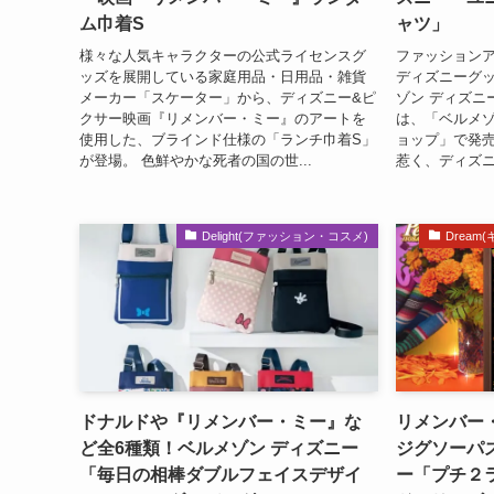
ム巾着S
ャツ」
様々な人気キャラクターの公式ライセンスグ
ファッション
ッズを展開している家庭用品・日用品・雑貨
ディズニーグ
メーカー「スケーター」から、ディズニー&ピ
ゾン ディズニ
クサー映画『リメンバー・ミー』のアートを
は、「ベルメゾ
使用した、ブラインド仕様の「ランチ巾着S」
ョップ」で発
が登場。 色鮮やかな死者の国の世...
惹く、ディズニ
Delight(ファッション・コスメ)
Drea
ドナルドや『リメンバー・ミー』な
リメンバー
ど全6種類！ベルメゾン ディズニー
ジグソーパ
「毎日の相棒ダブルフェイスデザイ
ー「プチ２