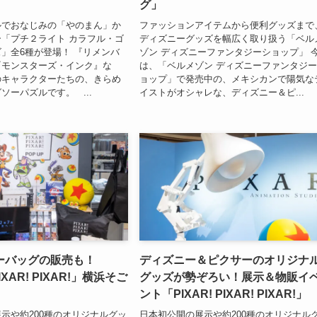
」
グ」
ルでおなじみの「やのまん」か
ファッションアイテムから便利グッズまで
「プチ２ライト カラフル・ゴ
ディズニーグッズを幅広く取り扱う「ベル
」全6種が登場！ 『リメンバ
ゾン ディズニーファンタジーショップ」 
『モンスターズ・インク』な
は、「ベルメゾン ディズニーファンタジ
のキャラクターたちの、きらめ
ョップ」で発売中の、メキシカンで陽気な
ソーパズルです。 ...
イストがオシャレな、ディズニー＆ピ...
ーバッグの販売も！
ディズニー＆ピクサーのオリジナ
PIXAR! PIXAR!」横浜そご
グッズが勢ぞろい！展示＆物販イ
ント「PIXAR! PIXAR! PIXAR!」
示や約200種のオリジナルグッ
日本初公開の展示や約200種のオリジナル