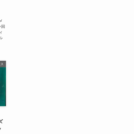
、
メ
今回
ィ
ル
ース
・
ズ
ッ