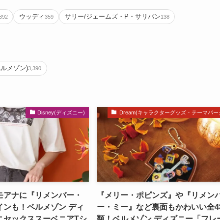
ウッディ
サリー/ジェームズ・P・サリバン
392
359
138
ベルメゾン)
3,390
Disney(ディズニー)
Dream(キャラクターグッズ・テーマパー
モアナに『リメンバー・
『メリー・ポピンズ』や『リメン
インも！ベルメゾン ディ
ー・ミー』など裏面もかわいい全4
ニセックススーベニアTシ
類！ベルメゾン ディズニー「フレ