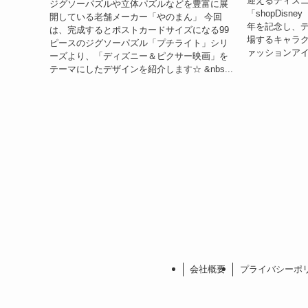
迎えるディズ
ジグソーパズルや立体パズルなどを豊富に展
「shopDis
開している老舗メーカー「やのまん」 今回
年を記念し、
は、完成するとポストカードサイズになる99
場するキャラ
ピースのジグソーパズル「プチライト」シリ
ァッションアイ
ーズより、「ディズニー＆ピクサー映画」を
テーマにしたデザインを紹介します☆ &nbs...
会社概要
プライバシーポ