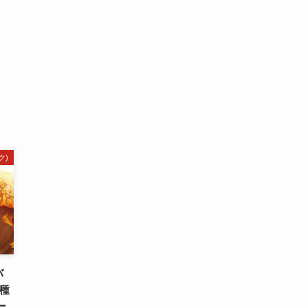
ク)
バ
種
ー