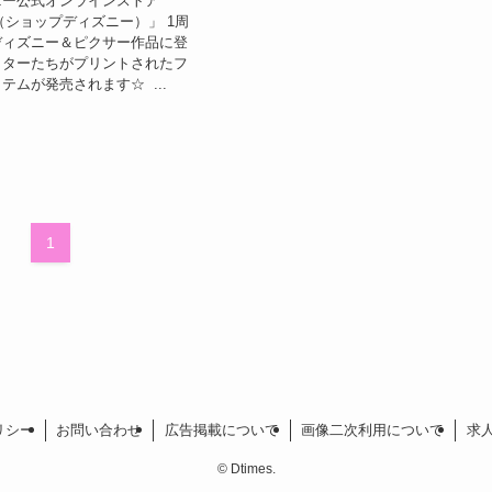
ニー公式オンラインストア
ney（ショップディズニー）」 1周
ディズニー＆ピクサー作品に登
クターたちがプリントされたフ
テムが発売されます☆ ...
1
リシー
お問い合わせ
広告掲載について
画像二次利用について
求
©
Dtimes.