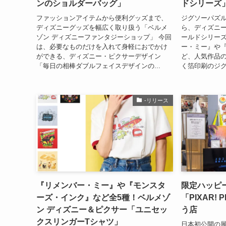
ンのショルダーバッグ」
ドシリーズ
ファッションアイテムから便利グッズまで、
ジグソーパズ
ディズニーグッズを幅広く取り扱う「ベルメ
ら、ディズニー
ゾン ディズニーファンタジーショップ」 今回
ールドシリーズ
は、必要なものだけを入れて身軽におでかけ
ー・ミー』や
ができる、ディズニー・ピクサーデザイン
ど、人気作品
「毎日の相棒ダブルフェイスデザインの...
く箔印刷のジグ
-リリース
『リメンバー・ミー』や『モンスタ
限定ハッピ
ーズ・インク』など全5種！ベルメゾ
「PIXAR! 
ン ディズニー＆ピクサー「ユニセッ
う店
クスリンガーTシャツ」
日本初公開の展