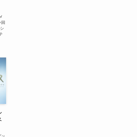
、
メ
今回
ーシ
テ
ル
ベ
グッ