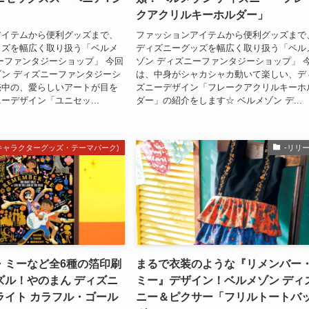
クアクリルキーホルダー」
アイテムから便利グッズまで、
ファッションアイテムから便利グッズまで
ッズを幅広く取り扱う「ベルメ
ディズニーグッズを幅広く取り扱う「ベル
ーファンタジーショップ」 今回
ゾン ディズニーファンタジーショップ」 
ン ディズニーファンタジーシ
は、中身がシャカシャカ動いて楽しい、デ
売中の、愛らしいアートが目を
ズニーデザイン「フレークアクリルキーホ
ーデザイン「ユニセッ...
ダー」の紹介をします☆ ベルメゾン デ...
m(キャラクターグッズ・テーマパーク)
-リリ
・ミーなど全6種の箔印刷
まるで衣装のような『リメンバー
ズル！やのまん ディズニ
ミー』デザイン！ベルメゾン ディ
ライト カラフル・ゴール
ニー＆ピクサー「フリルトートバ