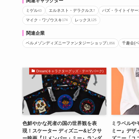
関連キャラクター
ミゲル
エルネスト・デラクルス
バズ・ライトイヤー
43
7
マイク・ワゾウスキ
レックス
174
125
関連企業
ベルメゾンディズニーファンタジーショップ
千趣会(
1,856
Dream(キャラクターグッズ・テーマパーク)
色鮮やかな死者の国の世界観を表
ミラベルや
現！スケーター ディズニー&ピクサ
ミー』デザ
ー映画『リメンバー・ミー』ランダ
ズニー「ユ