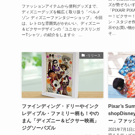
ズが勢ぞろい
ファッションアイテムから便利グッズまで、
「PIXAR! P
ディズニーグッズを幅広く取り扱う「ベルメ
ー！ピクサー！
ゾン ディズニーファンタジーショップ」 今回
ン・スタジオ
は、レトロな雰囲気がかわいい、ディズニー
示やお買い物
＆ピクサーデザインの「ユニセックスリンガ
そ...
ーTシャツ」の紹介をします☆ ...
-リリース
ファインディング・ドリーやインク
Pixar’s S
レディブル・ファミリー柄も！やの
shopDis
まん「ディズニー＆ピクサー映画」
ー」ファッ
ジグソーパズル
2021年7月