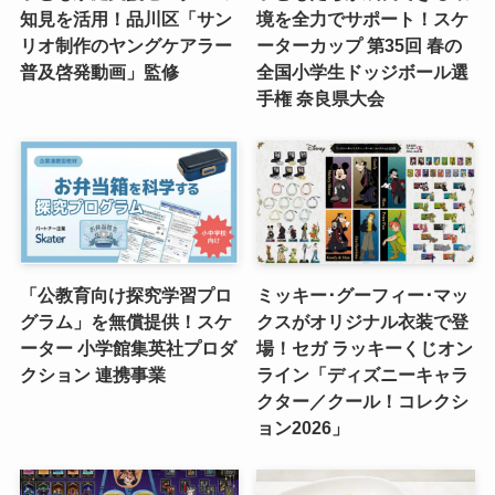
知見を活用！品川区「サン
境を全力でサポート！スケ
リオ制作のヤングケアラー
ーターカップ 第35回 春の
普及啓発動画」監修
全国小学生ドッジボール選
手権 奈良県大会
「公教育向け探究学習プロ
ミッキー･グーフィー･マッ
グラム」を無償提供！スケ
クスがオリジナル衣装で登
ーター 小学館集英社プロダ
場！セガ ラッキーくじオン
クション 連携事業
ライン「ディズニーキャラ
クター／クール！コレクシ
ョン2026」